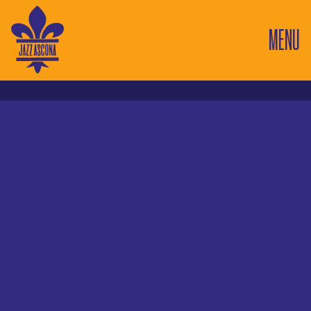
MENU
8
Nostrana Jazzbar
Concerti in questo luogo
8
19