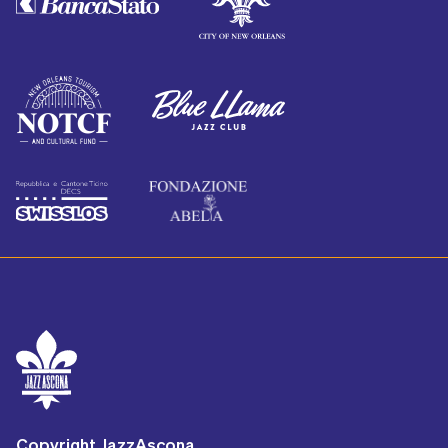
Copyright JazzAscona