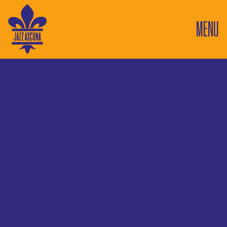
MENU
12
Art Hotel Riposo
Concerti in questo luogo
27
12