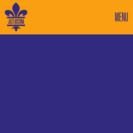
MENU
7
Eden Roc Marina
Concerti in questo luogo
7