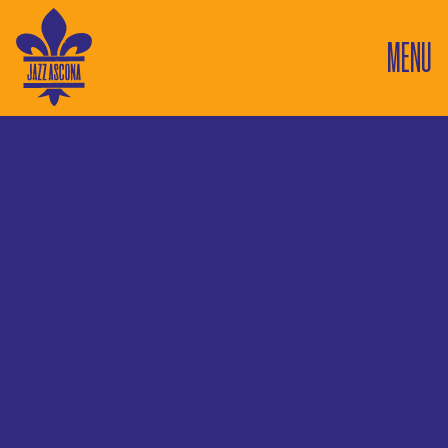
MENU
1
Stage New Orleans
Concerti in questo luogo
19
14