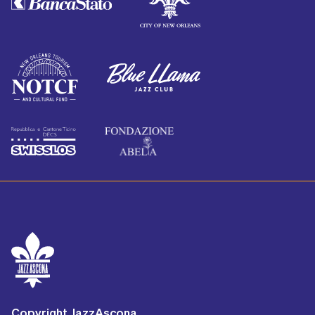
Copyright JazzAscona