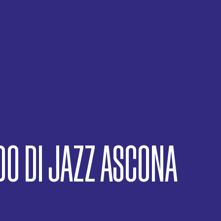
LINEUP
INTERV
MAPPA
VIDEO
PALCHI
FOTO
MUSIC HOURS
COMUNI
DANCING HOURS
AWARDS
GROOVIN'UP
O DI JAZZ ASCONA