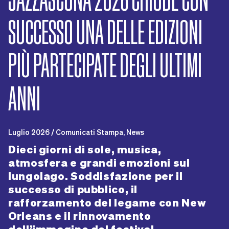
SUCCESSO UNA DELLE EDIZIONI
PIÙ PARTECIPATE DEGLI ULTIMI
ANNI
Luglio 2026 / Comunicati Stampa, News
Dieci giorni di sole, musica,
atmosfera e grandi emozioni sul
lungolago. Soddisfazione per il
successo di pubblico, il
rafforzamento del legame con New
Orleans e il rinnovamento
dell’immagine del festival.