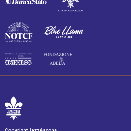
Copyright JazzAscona