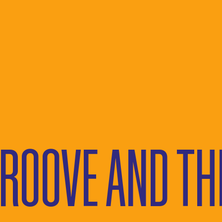
LINEUP
INTERV
MAPPA
VIDEO
PALCHI
FOTO
MUSIC HOURS
COMUNI
DANCING HOURS
AWARDS
GROOVIN'UP
ROOVE AND TH