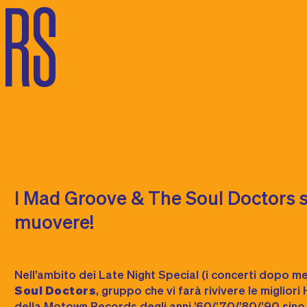
ORS
I Mad Groove & The Soul Doctors s
muovere!
Nell’ambito dei
Late Night Special
(i concerti dopo m
Soul Doctors
, gruppo che vi farà rivivere le migliori 
della Motown Records degli anni ’60/’70/’80/’90 sino