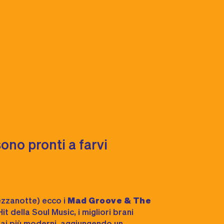
ono pronti a farvi
ezzanotte) ecco i
Mad Groove & The
Hit della Soul Music, i migliori brani
 ai più moderni, aggiungendo un