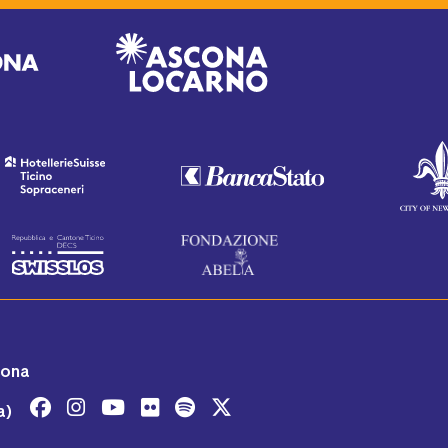
cona
a)