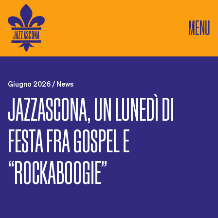
MENU
Giugno 2026 / News
JAZZASCONA, UN LUNEDÌ DI
FESTA FRA GOSPEL E
“ROCKABOOGIE”