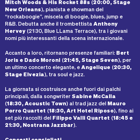
Mitch Woods & His Rocket 88s
(
20:00, Stage
New Orleans
), pianista e showman del
“rockaboogie”, miscela di boogie, blues, jump e
R&B. Debutta anche il trombettista
Anthony
Hervey
(21:30, Blue LLama Terrace), tra i giovani
nomi più interessanti della scena internazionale.
Accanto a loro, ritornano presenze familiari:
Bert
Joris e Dado Moroni
(
21:45, Stage Seven
), per
un ultimo concerto elegante, e
Angelique
(
20:30,
Stage Elvezia
), tra soul e jazz.
La giornata si costruisce anche fuori dai palchi
principali, dalla songwriter
Sabine McCalla
(
18:30, Acoustic Town
) al trad jazz del
Mauro
Porro Quartet
(
18:30, Art Hotel Riposo
), fino ai
set più raccolti del
Filippo Valli Quartet
(
18:45 e
21:30, Nostrana Jazzbar
).
Concerti consigliati